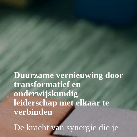
Duurzame vernieuwing door 
transformatief en 
onderwijskundig 
leiderschap met elkaar te 
verbinden
De kracht van synergie die je 